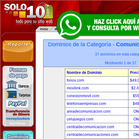
Dominios de la Categoría -
Comunica
37 dominios en esta categ
Mostrando 1 de 37
Nombre de Dominio
Prec
fonox.com
$49,
movilink.com
$2,
conexionmovil.com
$5
telefoniaempresas.com
$4
areadecomunicacion.com
Ofe
celujuegos.com
Ofe
centraldecomunicacion.com
Ofe
centraldecomunicaciones.com
Ofe