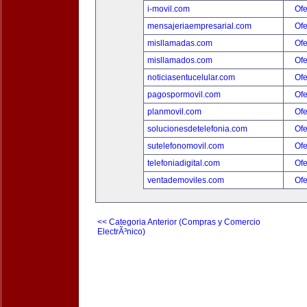
i-movil.com
Ofe
mensajeriaempresarial.com
Ofe
misllamadas.com
Ofe
misllamados.com
Ofe
noticiasentucelular.com
Ofe
pagospormovil.com
Ofe
planmovil.com
Ofe
solucionesdetelefonia.com
Ofe
sutelefonomovil.com
Ofe
telefoniadigital.com
Ofe
ventademoviles.com
Ofe
<< Categoria Anterior (Compras y Comercio
ElectrÃ³nico)