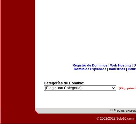
Registro de Dominios
|
Web Hosting
|
D
Dominios Expirados
|
Industrias
|
Indu
Categorías de Dominio:
[Pág. princi
** Precios expre
© 2002/2022 Solo10.com