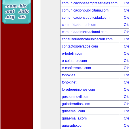
comunicacionesempresariales.com
Ofe
comunicacionpublicitaria.com
Ofe
comunicacionypublicidad.com
Ofe
comunidadenred.com
Ofe
comunidadinternacional.com
Ofe
consultoriaencomunicacion.com
Ofe
contactosprivados.com
Ofe
e-boletin.com
Ofe
e-celulares.com
Ofe
e-conferencia.com
Ofe
fonox.es
Ofe
fonox.net
Ofe
forodeopiniones.com
Ofe
gestionmovil.com
Ofe
guiaderadios.com
Ofe
guiaemail.com
Ofe
guiaemails.com
Ofe
guiaradio.com
Ofe