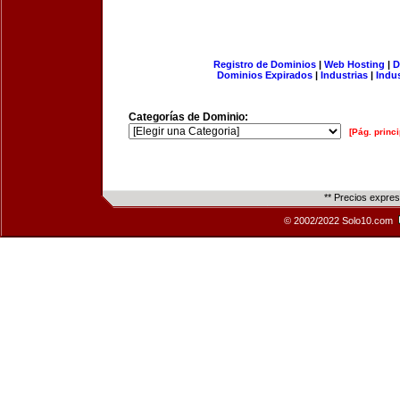
Registro de Dominios
|
Web Hosting
|
D
Dominios Expirados
|
Industrias
|
Indu
Categorías de Dominio:
[Pág. princi
** Precios expre
© 2002/2022 Solo10.com