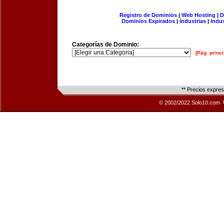
Registro de Dominios
|
Web Hosting
|
D
Dominios Expirados
|
Industrias
|
Indu
Categorías de Dominio:
[Pág. princi
** Precios expre
© 2002/2022 Solo10.com