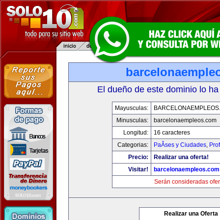
barcelonaemple
El dueño de este dominio lo ha
Mayusculas:
BARCELONAEMPLEOS
Minusculas:
barcelonaempleos.com
Longitud:
16 caracteres
Categorias:
PaÃ­ses y Ciudades
,
Pro
Precio:
Realizar una oferta!
Visitar!
barcelonaempleos.com
Serán consideradas ofer
Realizar una Oferta