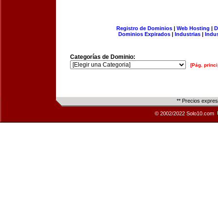
Registro de Dominios
|
Web Hosting
|
D
Dominios Expirados
|
Industrias
|
Indu
Categorías de Dominio:
[Pág. princi
** Precios expre
© 2002/2022 Solo10.com