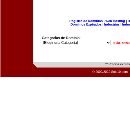
Registro de Dominios
|
Web Hosting
|
D
Dominios Expirados
|
Industrias
|
Indu
Categorías de Dominio:
[Pág. princi
** Precios expre
© 2002/2022 Solo10.com