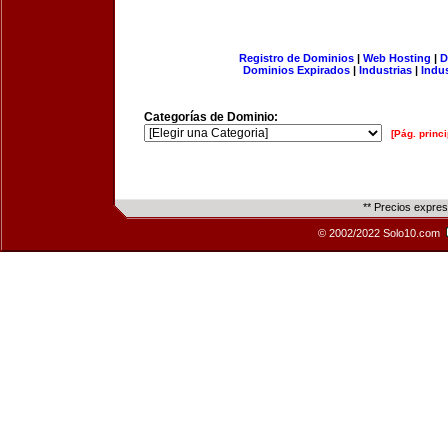
Registro de Dominios
|
Web Hosting
|
D
Dominios Expirados
|
Industrias
|
Indu
Categorías de Dominio:
[Pág. princi
** Precios expre
© 2002/2022 Solo10.com