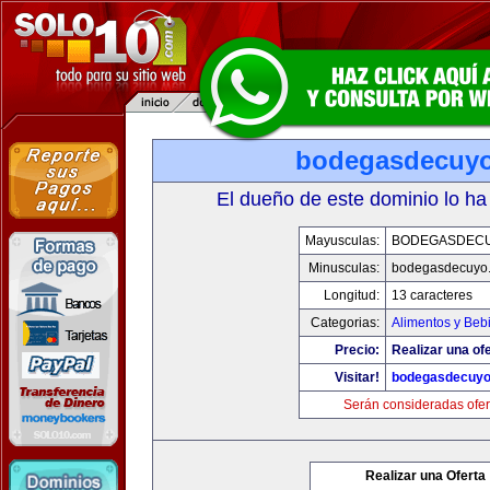
bodegasdecuy
El dueño de este dominio lo ha
Mayusculas:
BODEGASDEC
Minusculas:
bodegasdecuyo
Longitud:
13 caracteres
Categorias:
Alimentos y Beb
Precio:
Realizar una ofe
Visitar!
bodegasdecuy
Serán consideradas ofer
Realizar una Oferta