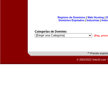
Registro de Dominios
|
Web Hosting
|
D
Dominios Expirados
|
Industrias
|
Indu
Categorías de Dominio:
[Pág. princi
** Precios expre
© 2002/2022 Solo10.com