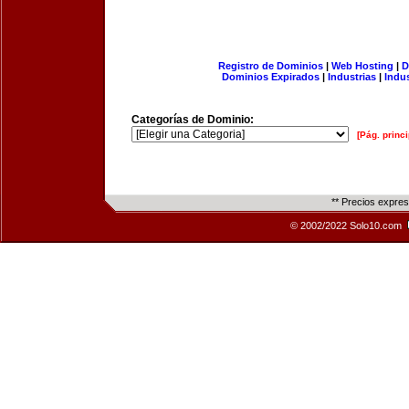
Registro de Dominios
|
Web Hosting
|
D
Dominios Expirados
|
Industrias
|
Indu
Categorías de Dominio:
[Pág. princi
** Precios expre
© 2002/2022 Solo10.com