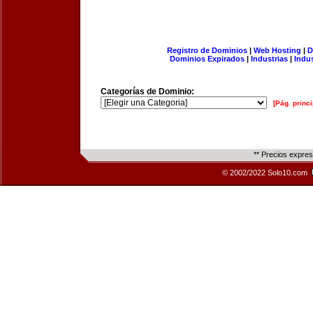
Registro de Dominios
|
Web Hosting
|
D
Dominios Expirados
|
Industrias
|
Indu
Categorías de Dominio:
[Pág. princi
** Precios expre
© 2002/2022 Solo10.com