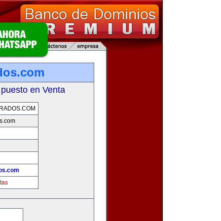
dos.com
 puesto en Venta
ARADOS.COM
os.com
!
os.com
tas