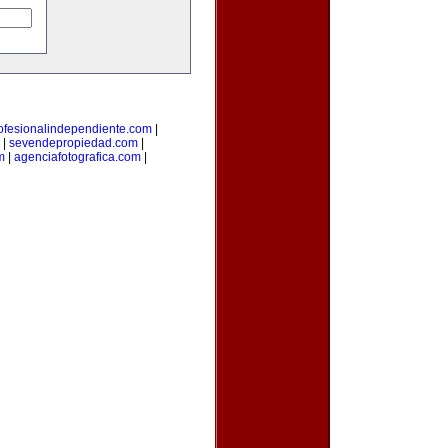
ofesionalindependiente.com
|
|
sevendepropiedad.com
|
m
|
agenciafotografica.com
|