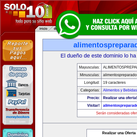
alimentosprepara
El dueño de este dominio lo ha
Mayusculas:
ALIMENTOSPREP
Minusculas:
alimentospreparad
Longitud:
19 caracteres
Categorias:
Alimentos y Bebidas
Precio:
Realizar una oferta
Visitar!
alimentospreparad
Serán consideradas ofer
Realizar una Oferta