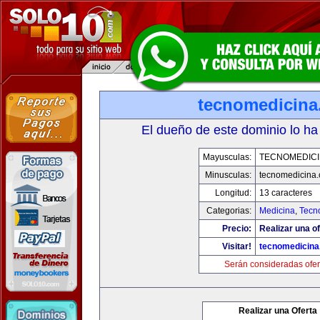
tecnomedicin
El dueño de este dominio lo ha
Mayusculas:
TECNOMEDICI
Minusculas:
tecnomedicina
Longitud:
13 caracteres
Categorias:
Medicina
,
Tecn
Precio:
Realizar una of
Visitar!
tecnomedicin
Serán consideradas ofer
Realizar una Oferta