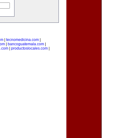
om
|
tecnomedicina.com
|
com
|
bancoguatemala.com
|
s.com
|
productoslocales.com
|