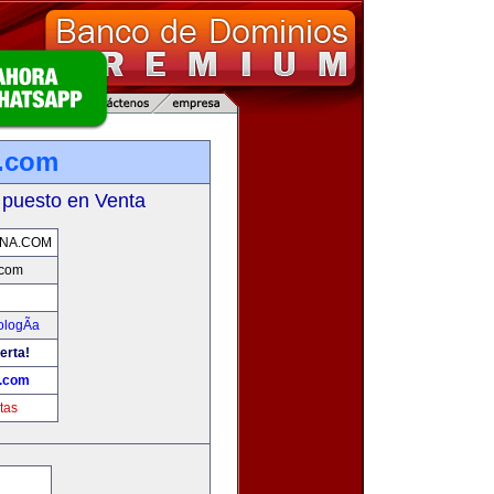
a.com
 puesto en Venta
NA.COM
.com
ologÃ­a
erta!
a.com
tas