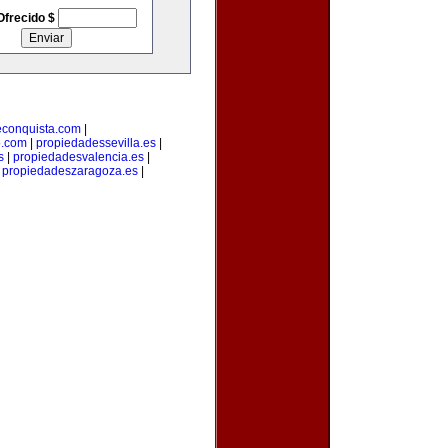
Ofrecido $
econquista.com
|
o.com
|
propiedadessevilla.es
|
s
|
propiedadesvalencia.es
|
|
propiedadeszaragoza.es
|