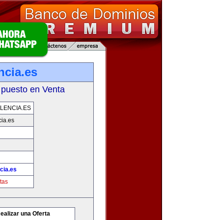
ncia.es
 puesto en Venta
LENCIA.ES
ia.es
cia.es
tas
ealizar una Oferta