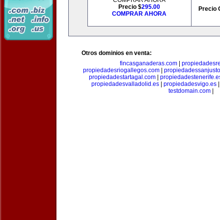
COMPRAR AHORA
Precio $
295.00
Precio 
COMPRAR AHORA
Otros dominios en venta:
fincasganaderas.com
|
propiedadesr
propiedadesriogallegos.com
|
propiedadessanjust
propiedadestartagal.com
|
propiedadestenerife.e
propiedadesvalladolid.es
|
propiedadesvigo.es
testdomain.com
|