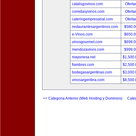
catalogovinos.com
Oferta
comidasyvinos.com
Oferta
cateringempresarial.com
Oferta
restaurantesargentinos.com
$580.
e-Vinos.com
$650.
vinosgourmet.com
$699.
mendozavinos.com
$999.
mayonesa.net
$1,500
fiambres.com
$2,500
bodegasargentinas.com
$3,000
vinosargentina.com
$8,500
<< Categoria Anterior (Web Hosting y Dominios)
Categ